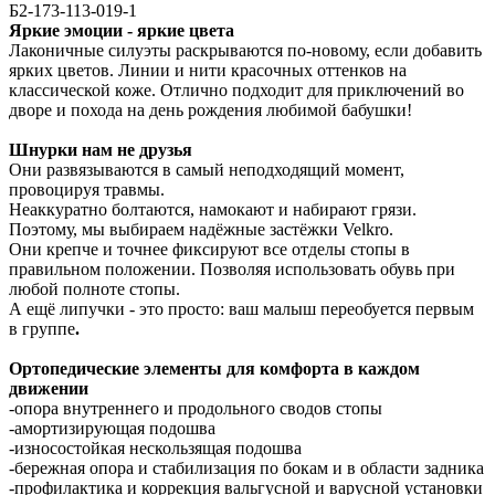
Б2-173-113-019-1
Яркие эмоции - яркие цвета
Лаконичные силуэты раскрываются по-новому, если добавить
ярких цветов. Линии и нити красочных оттенков на
классической коже. Отлично подходит для приключений во
дворе и похода на день рождения любимой бабушки!
Шнурки нам не друзья
Они развязываются в самый неподходящий момент,
провоцируя травмы.
Неаккуратно болтаются, намокают и набирают грязи.
Поэтому, мы выбираем надёжные застёжки Velkro.
Они крепче и точнее фиксируют все отделы стопы в
правильном положении. Позволяя использовать обувь при
любой полноте стопы.
А ещё липучки - это просто: ваш малыш переобуется первым
в группе
.
Ортопедические элементы для комфорта в каждом
движении
-опора внутреннего и продольного сводов стопы
-амортизирующая подошва
-износостойкая нескользящая подошва
-бережная опора и стабилизация по бокам и в области задника
-профилактика и коррекция вальгусной и варусной установки